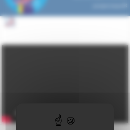
par
Agnès Granjon