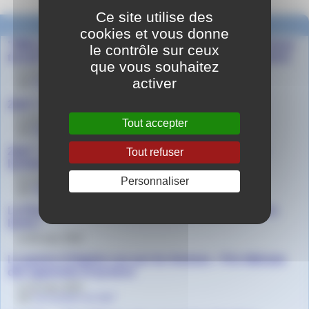
Ce site utilise des
Dans la même rubrique
cookies et vous donne
"Mille merci aux élèves et aux animateurs pour ce beau
le contrôle sur ceux
travail !"Thomas Vinau, auteur de Le Camp des autres.
que vous souhaitez
le 12 septembre 2019
activer
par
Gwenaël Daval
2de7 - Court métrage "Le camp des autres"
le 22 mai 2019
Tout accepter
par
Agnès Granjon
2de7 - Cérémonie de remise du Prix littéraires des
Tout refuser
lycéens et apprentis rhônalpins
le 4 mai 2019
Personnaliser
par
Agnès Granjon
Le Prix littéraire des Lycéens et Apprentis envahit le
lycée !
le 28 mars 2019
La guerre d’Algérie vue par les femmes - Prix littéraire
des apprentis et lycéens
le 19 mars 2019
par
Les lycéens de 2de7