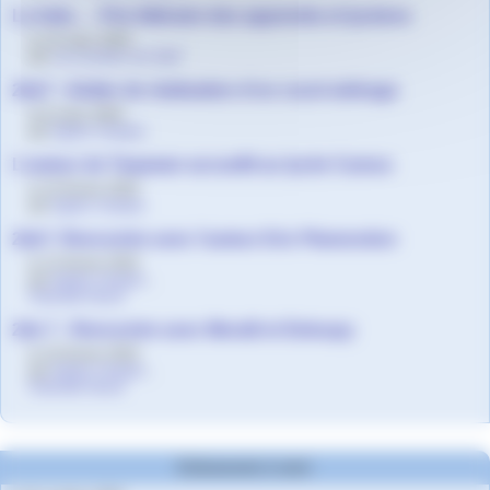
La fuite... - Prix littéraire des apprentis et lycéens
le 14 mars 2019
par
Les lycéens de 2de7
2de7 - Atelier de réalisation d’un court-métrage
le 8 mars 2019
par
Agnès Granjon
L’auteur de Taqawan accueilli au lycée Camus
le 15 février 2019
par
Agnès Granjon
2de7. Rencontre avec l’auteur Eric Plamondon
le 12 février 2019
par
Agnès Granjon
,
Gwenaël Daval
2de 7 - Rencontre avec Meralli et Deloupy
le 10 février 2019
par
Agnès Granjon
,
Gwenaël Daval
Evènements à venir