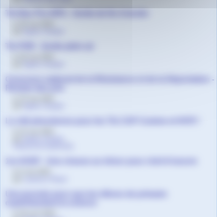
Tle Bac Pro HPS - Sortie de fin d’année
le 30 mai 2024
par
Agnès Granjon
Tle PSR - Sortie plein air
le 30 mai 2024
par
Agnès Granjon
Concours national de la Résistance et de la Déportation -
Remise des prix
le 23 mai 2024
par
Agnès Granjon
La cité phocéenne pour les Tle CAP Cuisine et HCR !
le 22 mai 2024
par
Agnès Granjon
,
Fatima Ait-Ouahmane
1re ASSP - Une chasse au trésor pour chef-d’oeuvre
le 6 mai 2024
par
Laurence Royer
Une journée pour que les élèves de primaire
expérimentent la science
le 29 avril 2024