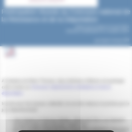
Participation réussie au Concours national de
la Résistance et de la Déportation
Article mis en ligne le
9 avril 2024
dernière modification le 3 octobre 2024
par
Agnès Granjon
A l’initiative de Mme Thomas, deux binômes d’élèves ont participé
cette année au
Concours national de la résistance et de la
déportation
.
Inscrits pour les travaux collectifs, ils ont été retenus et primés par le
jury départemental :
Inès Gayton et Vianney Mialhe, élèves de Tle 4, se classent
2e de la Loire, avec leur jeu "Juste" (un
jeu de société coopératif dans lequel des résistants cherchent