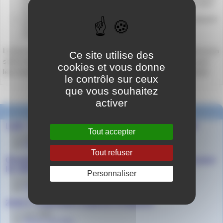
à sauver un maximum de vie au temps de l’Occupation dans
la Loire) ;
Sonia Chaouch et Isma Laidouni, élèves de Tle 2, se classent
5e, avec leur nouvelle / journal intime
d’une résistante.
Le jury académique se tiendra ce mercredi 10 avril 2024. Quel qu’en
Ce site utilise des
soit le résultat, nos lycéens seront tous les 4 reçus et primés pour
cookies et vous donne
leur travail lors d’une cérémonie en préfecture le 22 mai prochain.
le contrôle sur ceux
que vous souhaitez
activer
Dans la même rubrique
Latin - Remise des prix du concours ARELAL 2024
Tout accepter
le 14 juin 2024
par
Agnès Granjon
Tout refuser
Ouverture sur l’art grâce à la musique et au théâtre pour
les élèves de 2de 2
Personnaliser
le 11 juin 2024
par
Gwenaël Daval
2nde 2 - Exposition Espèces d’espaces
le 5 juin 2024
par
Martine Dal Zotto