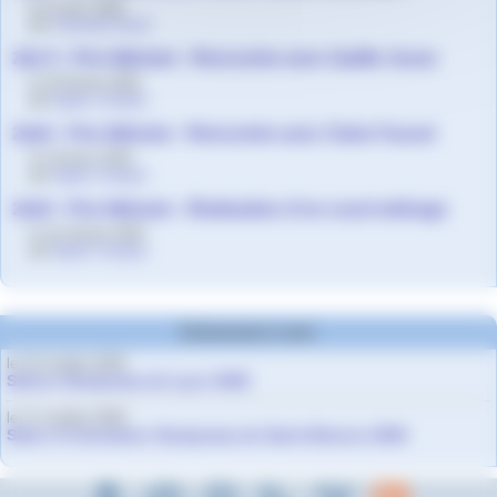
le 9 mars 2020
par
Gwenaël Daval
2de 5 - Prix littéraire : Rencontre avec Gaëlle Josse
le 10 février 2020
par
Agnès Granjon
2de5 - Prix littéraire - Rencontre avec Claire Fauvel
le 5 février 2020
par
Agnès Granjon
2de5 - Prix littéraire - Réalisation d’un court-métrage
le 1er février 2020
par
Agnès Granjon
Evènements à venir
le 10 octobre 2026
Salons Studyrama de Lyon 2026
le 17 octobre 2026
Salon d’orientation Studyrama de Saint-Etienne 2026