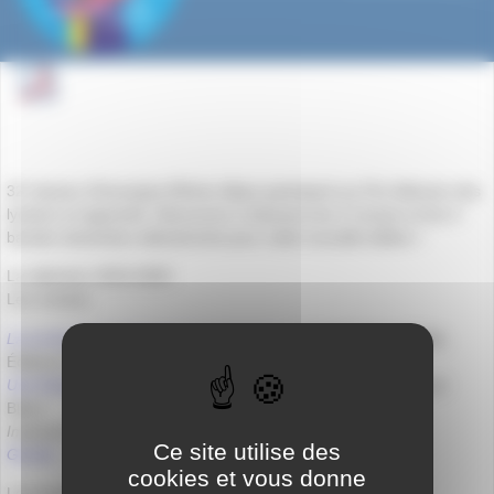
32 classes d’Auvergne-Rhône-Alpes participent au Prix littéraire des
lycéens et apprentis. Découvrez ci-dessous les 4 romans et les 4
bandes dessinées sélectionnés pour cette nouvelle édition !
La sélection 2019-2020
Les romans
Là où les chiens aboient par la queue
de Estelle-Sarah Bulle,
Éditions Liana Levi
Une femme en contre-jour
de Gaëlle Josse, Éditions Noir sur
Blanc
Impasse Verlaine
de Dalie Farah, Éditions Grasset
Ce site utilise des
Ganda
de Eugène, Éditions Slatkine
cookies et vous donne
Les bandes dessinées