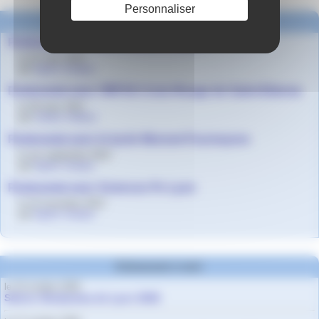
Personnaliser
Dans la même rubrique
Partenariat 3PE avec le lycée Fauriel
le 22 mars 2023
par
Agnès Granjon
Partenariat avec l’IRFSS Croix-Rouge de Saint-Etienne
le 29 mars 2021
par
Solène Volland
Partenariat avec le lycée Monnet-Fourneyron
le 1er septembre 2016
par
Agnès Granjon
Partenariat avec Sciences Po Lyon
le 15 novembre 2013
par
Agnès Granjon
Evènements à venir
le 10 octobre 2026
Salons Studyrama de Lyon 2026